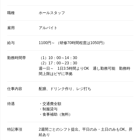
職種
ホールスタッフ
雇用
アルバイト
給与
1100円～ （研修70時間程度は1050円）
勤務時間帯
（1）10：00～14：30
（2）17：00～23：30
週一日～ 1日3.5時間よりOK 通し勤務可能 勤務時
間上限はビザに準拠
仕事内容
配膳、ドリンク作り、レジ打ち
待遇
・交通費全額
・制服貸与
・食事補助（無料）
特記事項
2週間ごとのシフト提出。平日のみ・土日のみもOK。昇
給あり