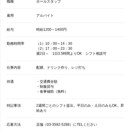
職種
ホールスタッフ
雇用
アルバイト
給与
時給1200～1400円
勤務時間帯
（1）10：00～14：30
（2）17：00～23：30
週2日～ 1日3.5時間よりOK シフト相談可
仕事内容
配膳、ドリンク作り、レジ打ち
待遇
・交通費全額
・制服貸与
・食事補助（無料）
特記事項
2週間ごとのシフト提出。平日のみ・土日のみもOK。昇
給あり
応募方法
店舗（03-3592-5288）にTELください