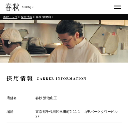
春秋トップ
>
採用情報
> 春秋 溜池山王
店舗名
春秋 溜池山王
場所
東京都千代田区永田町2-11-1 山王パークタワービル
27F