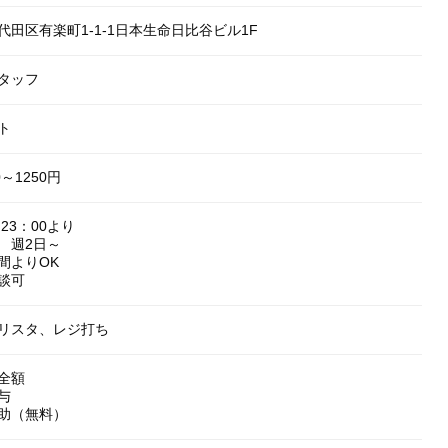
代田区有楽町1-1-1日本生命日比谷ビル1F
タッフ
ト
0～1250円
～23：00より
 週2日～
時間よりOK
相談可
リスタ、レジ打ち
全額
与
助（無料）