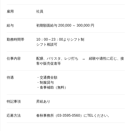
雇用
社員
給与
初期額面給与 200,000 ～ 300,000 円
勤務時間帯
10：00～23：00よりシフト制
シフト相談可
仕事内容
配膳、バリスタ、レジ打ち → 経験や適性に応じ、接
客や販売促進等
待遇
・交通費全額
・制服貸与
・食事補助（無料）
特記事項
昇給あり
応募方法
春秋事務所（03-3595-0560）にTELください。