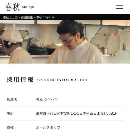
春秋トップ
>
採用情報
> 春秋 ツギハギ
店舗名
春秋 ツギハギ
場所
東京都千代田区有楽町1-1-1日本生命日比谷ビルB1F
職種
ホールスタッフ