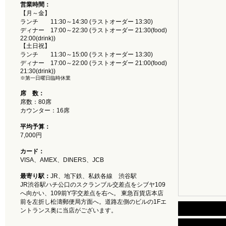
営業時間：
【月～金】
ランチ 11:30～14:30 (ラストオーダー 13:30)
ディナー 17:00～22:30 (ラストオーダー 21:30(food)
22:00(drink))
【土日祝】
ランチ 11:30～15:00 (ラストオーダー 13:30)
ディナー 17:00～22:00 (ラストオーダー 21:00(food)
21:30(drink))
※第一日曜日臨時休業
席 数：
席数：80席
カウンター：16席
平均予算：
7,000円
カード：
VISA、AMEX、DINERS、JCB
最寄り駅：
JR、地下鉄、私鉄各線 渋谷駅
JR渋谷駅ハチ公口のスクランブル交差点をシブヤ109
へ向かい、109前Y字交差点を右へ。 東急百貨店本店
前を左折し松濤郵便局方面へ。道路左側のビルの1Fエ
ントランス奥に当店がございます。