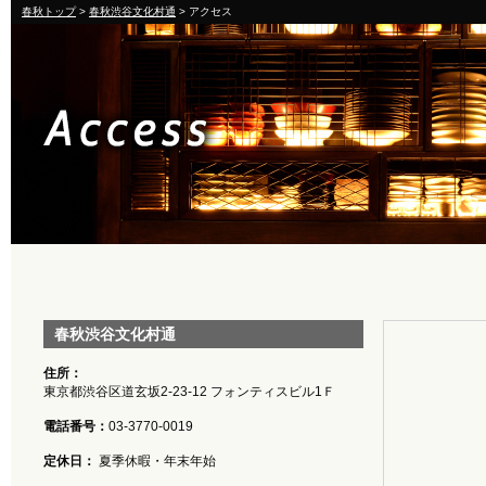
春秋トップ
>
春秋渋谷文化村通
> アクセス
春秋渋谷文化村通
住所：
東京都渋谷区道玄坂2-23-12 フォンティスビル1Ｆ
電話番号：
03-3770-0019
定休日：
夏季休暇・年末年始