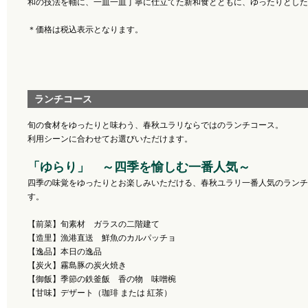
和の技法を軸に、一皿一皿丁寧に仕立てた新和食とともに、ゆったりとした
＊価格は税込表示となります。
ランチコース
旬の食材をゆったりと味わう、春秋ユラリならではのランチコース。
利用シーンに合わせてお選びいただけます。
「ゆらり」 ～四季を愉しむ一番人気～
四季の味覚をゆったりとお楽しみいただける、春秋ユラリ一番人気のランチ
す。
【前菜】旬素材 ガラスの二階建て
【造里】漁港直送 鮮魚のカルパッチョ
【逸品】本日の逸品
【炭火】霧島豚の炭火焼き
【御飯】季節の鉄釜飯 香の物 味噌椀
【甘味】デザート（珈琲 または 紅茶）