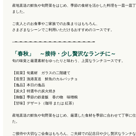
産地直送の鮮魚や旬野菜をはじめ、季節の食材を活かした料理を一皿一皿丁
ました。
ご友人とのお食事やご家族でのお集まりはもちろん、
さまざまなシーンでご利用いただけるおすすめのコースです。
─━─━─━─━─━─━─━─━─━─━─━─━─━─━─━─━─━
「春秋」 ～接待・少し贅沢なランチに～
旬の味覚と厳選素材をゆったりと味わう、上質なランチコースです。
【前菜】旬素材 ガラスの二階建て
【造里】漁港直送 鮮魚のカルパッチョ
【逸品】本日の逸品
【炭火】特選牛の炭火焼き
【御飯】季節の鉄釜飯 香の物 味噌椀
【甘味】デザート（珈琲 または 紅茶）
産地直送の鮮魚や旬野菜をはじめ、厳選した食材を季節に合わせて丁寧に仕
た。
ご接待や大切なご会食はもちろん、ご夫婦での記念日や少し贅沢なランチな