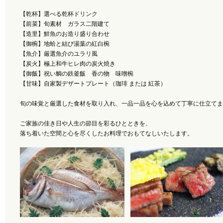
【乾杯】選べる乾杯ドリンク
【前菜】旬素材 ガラス二階建て
【造里】鮮魚のお造り盛り合わせ
【御椀】地蛤と結び湯葉の紅白椀
【魚介】厳選魚介のユラリ風
【炭火】極上和牛ヒレ肉の炭火焼き
【御飯】祝い鯛の鉄釜飯 香の物 味噌椀
【甘味】自家製デザートプレート（珈琲 または 紅茶）
旬の味覚と厳選した食材を取り入れ、一品一品を心を込めて丁寧に仕立てま
ご家族の佳き日や人生の節目を彩るひとときを、
落ち着いた空間と心を尽くしたお料理でおもてなしいたします。