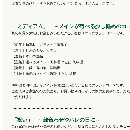
上質な昼のひとときをお過ごしいただけるおすすめのコースです。
─━─━─━─━─━─━─━─━─━─━─━─━─━─━─━─━─━
「ミディアム」 ～メインが選べる少し軽めのコ
旬の味覚を気軽にお楽しみいただける、春秋ユラリのランチコースです。
【前菜】旬素材 ガラスの二階建て
【造里】鮮魚のカルパッチョ
【逸品】本日の逸品
【主菜】選べるメイン（肉料理 または 魚料理）
【御飯】白飯 香の物 味噌椀
【甘味】季節のソルベ（珈琲 または 紅茶）
魚料理と肉料理からメインをお選びいただける軽めのランチコースです。
ご友人やご家族でのお集まり、お買い物やお出かけの際のお食事など、お気
いただけます。
─━─━─━─━─━─━─━─━─━─━─━─━─━─━─━─━─━
「祝い」 ～顔合わせやハレの日に～
ご両家の顔合わせや長寿のお祝いなど、大切な節目にふさわしいランチコー