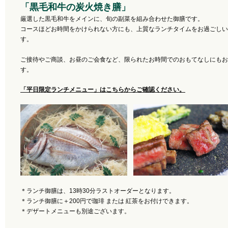
「黒毛和牛の炭火焼き膳」
厳選した黒毛和牛をメインに、旬の副菜を組み合わせた御膳です。
コースほどお時間をかけられない方にも、上質なランチタイムをお過ごしい
す。
ご接待やご商談、お昼のご会食など、限られたお時間でのおもてなしにもお
す。
「平日限定ランチメニュー」はこちらからご確認ください。
＊ランチ御膳は、13時30分ラストオーダーとなります。
＊ランチ御膳に＋200円で珈琲 または 紅茶をお付けできます。
＊デザートメニューも別途ございます。