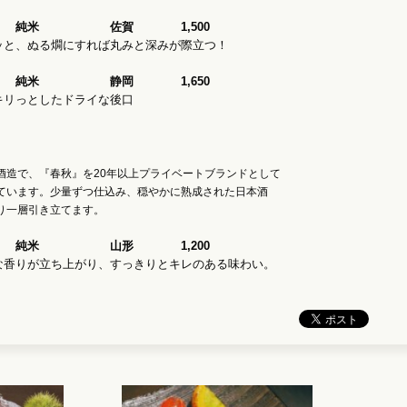
純米 佐賀 1,500
、ぬる燗にすれば丸みと深みが際立つ！
】 純米 静岡 1,650
リっとしたドライな後口
酒造で、『春秋』を20年以上プライベートブランドとして
ています。少量ずつ仕込み、穏やかに熟成された日本酒
り一層引き立てます。
純米 山形 1,200
りが立ち上がり、すっきりとキレのある味わい。