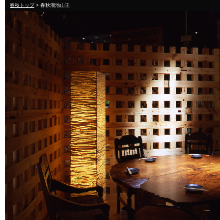
春秋トップ
> 春秋溜池山王